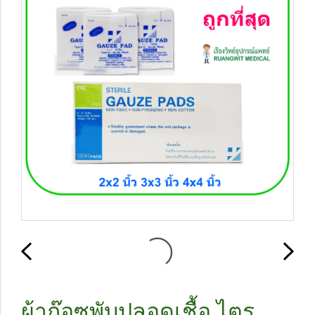
ผ้าก๊อซพับปลอดเชื้อ ไตร