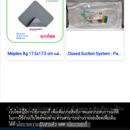
Mepilex Ag 17.5x17.5 cm แผ่นโฟมซิลิโคนปิดแผลชนิดต้านจุลชีพ (1 แผ่น) (exp 28-05-2026) แผ่นสภาพดี
Closed Suction System - Pacific Health No.14 สายดูดเสมหะระบบปิด (exp 12-2026)
เรืองวิทย์อุปกรณ์แพทย์ 245/51 ถ.ห้วยยอด ต.ทับเที่ยง อ.เมือง
เว็บไซต์นี้มีการใช้งานคุกกี้ เพื่อเพิ่มประสิทธิภาพและประสบการณ์ที่ดี
ตรัง จ.ตรัง 92000 (094-596-9599 / 096-635-9409)
ในการใช้งานเว็บไซต์ของท่าน ท่านสามารถอ่านรายละเอียดเพิ่มเติม
ได้ที่
นโยบายความเป็นส่วนตัว
และ
นโยบายคุกกี้
ผู้เข้าชมทั้งหมด