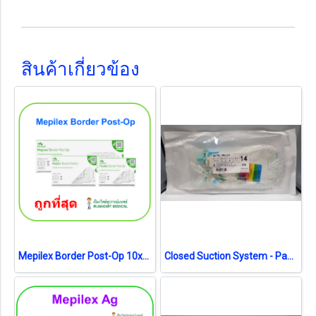
สินค้าเกี่ยวข้อง
Mepilex Border Post-Op 10x20 cm (แผ่นซับ 5x15cm) (1 แผ่น) (exp 28-8-2026)
Closed Suction System - Pacific Health No.14 สายดูดเสมหะระบบปิด (exp 08-2026)