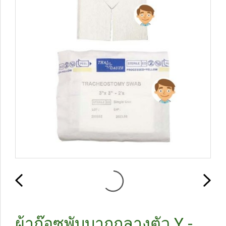
ผ้าก๊อซพับบากกลางตัว Y -