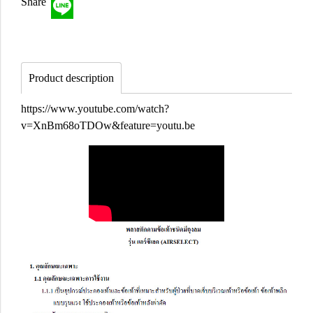
Share
Product description
https://www.youtube.com/watch?
v=XnBm68oTDOw&feature=youtu.be