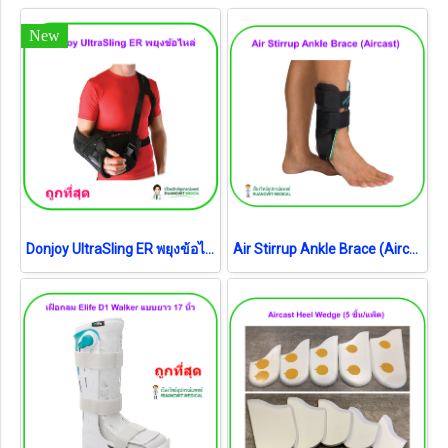
New
Donjoy UltraSling ER พยุงข้อไหล่ ไซส์ M (รุ่นพรีเมี่ยม)
Air Stirrup Ankle Brace (Aircast) ช่วยพยุงและให้แรงกดรัดสำหรับข้อเท้าแพลง