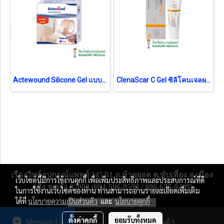
Actewound Silicone Gel แบบม้วน 2.5x100cm (1 ม้วน)
ClenaScar C Gel ซิลิโคนเจลผสมวิตามินซี รักษาแผลเป็นด่างดำ หลุมสิว คีลอยด์ 7g
เรืองวิทย์อุปกรณ์แพทย์ 245/51 ถ.ห้วยยอด ต.ทับเที่ยง อ.เมือง
เว็บไซต์นี้มีการใช้งานคุกกี้ เพื่อเพิ่มประสิทธิภาพและประสบการณ์ที่ดี
ตรัง จ.ตรัง 92000 (094-596-9599 / 096-635-9409)
ในการใช้งานเว็บไซต์ของท่าน ท่านสามารถอ่านรายละเอียดเพิ่มเติม
ได้ที่
นโยบายความเป็นส่วนตัว
และ
นโยบายคุกกี้
ผู้เข้าชมวันนี้
3,107
ตั้งค่าคุกกี้
ยอมรับทั้งหมด
Message Us
สั่งซื้อสินค้า
Powered by
MakeWebEasy.com