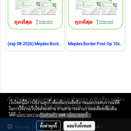
(exp 08-2026) Mepilex Border Post-Op 9x10 cm (แผ่นซับ 5x6cm) (1 แผ่น)
Mepilex Border Post-Op 10x25 cm (แผ่นซับ 5x20cm) (1 แผ่น)
เรืองวิทย์อุปกรณ์แพทย์ 245/51 ถ.ห้วยยอด ต.ทับเที่ยง อ.เมือง
เว็บไซต์นี้มีการใช้งานคุกกี้ เพื่อเพิ่มประสิทธิภาพและประสบการณ์ที่ดี
ตรัง จ.ตรัง 92000 (094-596-9599 / 096-635-9409)
ในการใช้งานเว็บไซต์ของท่าน ท่านสามารถอ่านรายละเอียดเพิ่มเติม
ได้ที่
นโยบายความเป็นส่วนตัว
และ
นโยบายคุกกี้
ผู้เข้าชมวันนี้
10,706
ตั้งค่าคุกกี้
ยอมรับทั้งหมด
Message Us
สั่งซื้อสินค้า
Powered by
MakeWebEasy.com