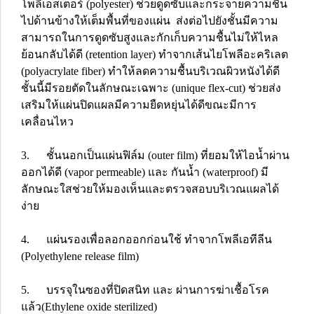
โพลีเอสเตอร์ (polyester) ช่วยดูดซับและกระจายความชื้น
ไปด้านข้างให้เต็มพื้นที่ของแผ่น ส่งต่อไปยังชั้นมีความ
สามารถในการดูดซับสูงและกักเก็บความชื้นไม่ให้ไหล
ย้อนกลับได้ดี (retention layer) ทำจากเส้นไยโพลีอะคริเลต
(polyacrylate fiber) ทำให้ลดความชื้นบริเวณผิวหนังได้ดี
ชั้นนี้มีรอยตัดในลักษณะเฉพาะ (unique flex-cut) ช่วยส่ง
เสริมให้แผ่นปิดแผลมีความยืดหยุ่นได้ดีขณะมีการ
เคลื่อนไหว
3. ชั้นนอกเป็นแผ่นฟิล์ม (outer film) ที่ยอมให้ไอน้ำผ่าน
ออกได้ดี (vapor permeable) และ กันน้ำ (waterproof) มี
ลักษณะใสช่วยให้มองเห็นและตรวจสอบบริเวณแผลได้
ง่าย
4. แผ่นรองเพื่อลอกออกก่อนใช้ ทำจากโพลีเอทีลีน
(Polyethylene release film)
5. บรรจุในซองที่ปิดสนิท และ ผ่านการฆ่าเชื้อโรค
แล้ว(Ethylene oxide sterilized)