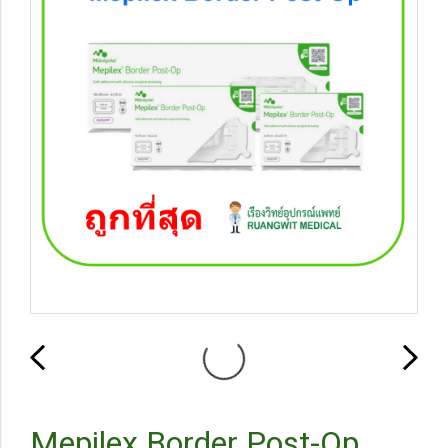
Mepilex Border Post-Op