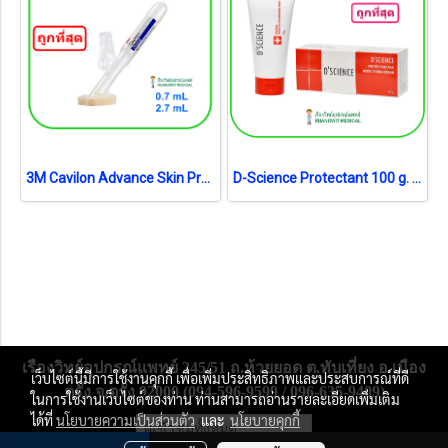
3M Cavilon Advance Skin Protectant 0.7 ml (5051G) ฟิล์มเหลวเคลือบผิวหนังและพื้นแผล (1 อัน)
D-Science Protectant 100 g. (exp 12-2027)
เรืองวิทย์อุปกรณ์แพทย์ 245/51 ถ.ห้วยยอด ต.ทับเที่ยง อ.เมือง
เว็บไซต์นี้มีการใช้งานคุกกี้ เพื่อเพิ่มประสิทธิภาพและประสบการณ์ที่ดี
ตรัง จ.ตรัง 92000 (094-596-9599 / 096-635-9409)
ในการใช้งานเว็บไซต์ของท่าน ท่านสามารถอ่านรายละเอียดเพิ่มเติม
ได้ที่
นโยบายความเป็นส่วนตัว
และ
นโยบายคุกกี้
ผู้เข้าชมทั้งหมด