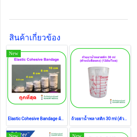
สินค้าเกี่ยวข้อง
New
Elastic Cohesive Bandage ผ้าก๊อซพันแผล ยืดได้ มีกาวในตัว (1 ม้วน)
ถ้วยยาน้ำพลาสติก 30 ml (ตัวหนังสือแดง) (12อัน/โหล)
New
New