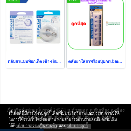
ตลับยาแบบพ็อกเก็ต เช้า-เย็น Exeter
ตลับยาใส่ยาพร้อมปุ่มกดเปิดฝา 7 วัน Exeter Premium
เรืองวิทย์อุปกรณ์แพทย์ 245/51 ถ.ห้วยยอด ต.ทับเที่ยง อ.เมือง
เว็บไซต์นี้มีการใช้งานคุกกี้ เพื่อเพิ่มประสิทธิภาพและประสบการณ์ที่ดี
ตรัง จ.ตรัง 92000 (094-596-9599 / 096-635-9409)
ในการใช้งานเว็บไซต์ของท่าน ท่านสามารถอ่านรายละเอียดเพิ่มเติม
ได้ที่
นโยบายความเป็นส่วนตัว
และ
นโยบายคุกกี้
ผู้เข้าชมทั้งหมด