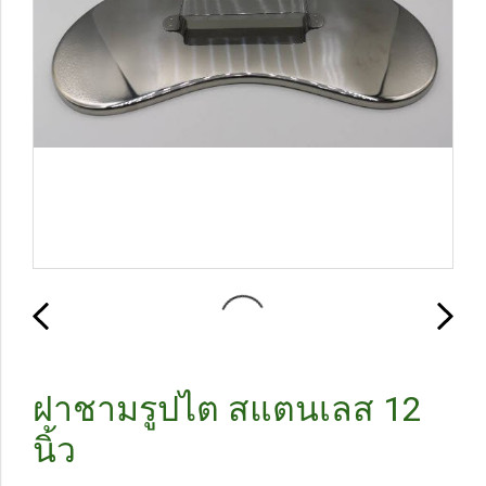
ฝาชามรูปไต สแตนเลส 12
นิ้ว