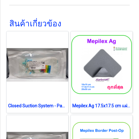
สินค้าเกี่ยวข้อง
Closed Suction System - Pacific Health No.14 สายดูดเสมหะระบบปิด (exp 08-2026)
Mepilex Ag 17.5x17.5 cm แผ่นโฟมซิลิโคนปิดแผลชนิดต้านจุลชีพ (1 แผ่น) (exp 28-05-2026) แผ่นสภาพดี