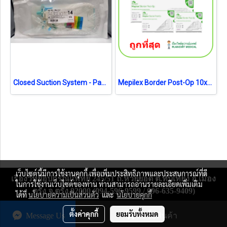
Closed Suction System - Pacific Health No.14 สายดูดเสมหะระบบปิด (exp 12-2026)
Mepilex Border Post-Op 10x20 cm (แผ่นซับ 5x15cm) (1 แผ่น) (exp 28-8-2026)
เว็บไซต์นี้มีการใช้งานคุกกี้ เพื่อเพิ่มประสิทธิภาพและประสบการณ์ที่ดี
เรืองวิทย์อุปกรณ์แพทย์ 245/51 ถ.ห้วยยอด ต.ทับเที่ยง อ.เมือง
ในการใช้งานเว็บไซต์ของท่าน ท่านสามารถอ่านรายละเอียดเพิ่มเติม
ตรัง จ.ตรัง 92000 (094-596-9599 / 096-635-9409)
ได้ที่
นโยบายความเป็นส่วนตัว
และ
นโยบายคุกกี้
ผู้เข้าชมวันนี้
610
ตั้งค่าคุกกี้
ยอมรับทั้งหมด
Message Us
สั่งซื้อสินค้า
Powered by
MakeWebEasy.com