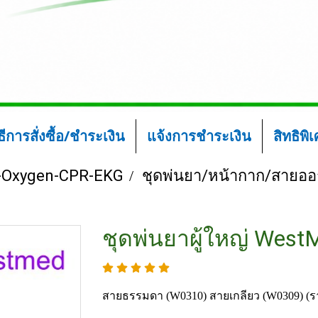
ิธีการสั่งซื้อ/ชำระเงิน
แจ้งการชำระเงิน
สิทธิพิ
-Oxygen-CPR-EKG
ชุดพ่นยา/หน้ากาก/สายออ
ชุดพ่นยาผู้ใหญ่ West
สายธรรมดา (W0310) สายเกลียว (W0309) (รา