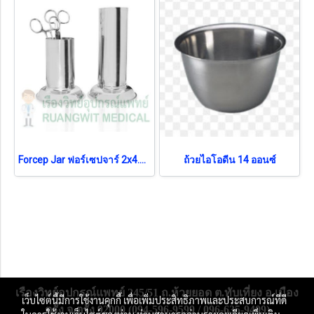
Forcep Jar ฟอร์เซปจาร์ 2x4.5 นิ้ว
ถ้วยไอโอดีน 14 ออนซ์
เรืองวิทย์อุปกรณ์แพทย์ 245/51 ถ.ห้วยยอด ต.ทับเที่ยง อ.เมือง
เว็บไซต์นี้มีการใช้งานคุกกี้ เพื่อเพิ่มประสิทธิภาพและประสบการณ์ที่ดี
ตรัง จ.ตรัง 92000 (094-596-9599 / 096-635-9409)