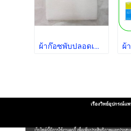
ผ้าก๊อซพับปลอดเชื้อ 4x4 นิ้ว (5ชิ้น/ซอง) (Thai Gauze) (exp 12-2026)
เรืองวิทย์อุปกรณ์แพท
เว็บไซต์นี้มีการใช้งานคุกกี้ เพื่อเพิ่มประสิทธิภาพและประส