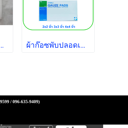
อดเชื้อ 4x4 นิ้ว (5ชิ้น/ซอง) (Thai Gauze)
ผ้าก๊อซพับปลอดเชื้อ ไตรชนม์ 4x4 นิ้ว (1ซอง/กล่อง) (12ชั้น)
-9599 / 096-635-9409)
นโยบาย