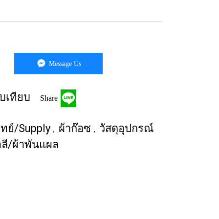
Message Us
บเทียบ
Share
พทย์/Supply
ผ้าก๊อซ
วัสดุอุปกรณ์
,
,
ำลี/ผ้าพันแผล