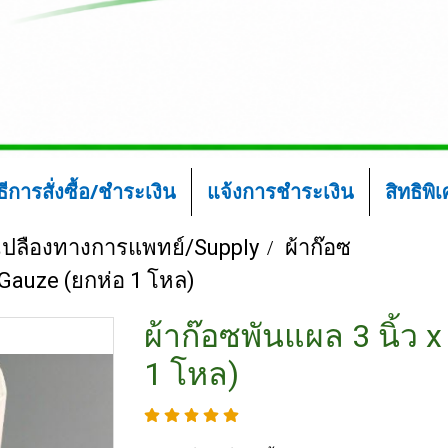
ิธีการสั่งซื้อ/ชำระเงิน
แจ้งการชำระเงิน
สิทธิพิ
้นเปลืองทางการแพทย์/Supply
ผ้าก๊อซ
-Gauze (ยกห่อ 1 โหล)
ผ้าก๊อซพันแผล 3 นิ้ว 
1 โหล)