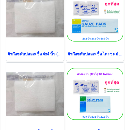
ผ้าก๊อซพับปลอดเชื้อ 4x4 นิ้ว (5ชิ้น/ซอง) (Thai Gauze)
ผ้าก๊อซพับปลอดเชื้อ ไตรชนม์ 2x2 นิ้ว (100ซอง/กล่อง) (12ชั้น) ยกกล่อง