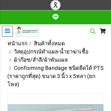
หน้าแรก
สินค้าทั้งหมด
วัสดุอุปกรณ์ทำแผล-น้ำยาฆ่าเชื้อ
ผ้าก๊อซ/สำลี/ผ้าพันแผล
Conforming Bandage ชนิดยืดได้ PTS
(ราคาถูกที่สุด) ขนาด 3 นิ้ว x 5หลา (ยก
โหล)