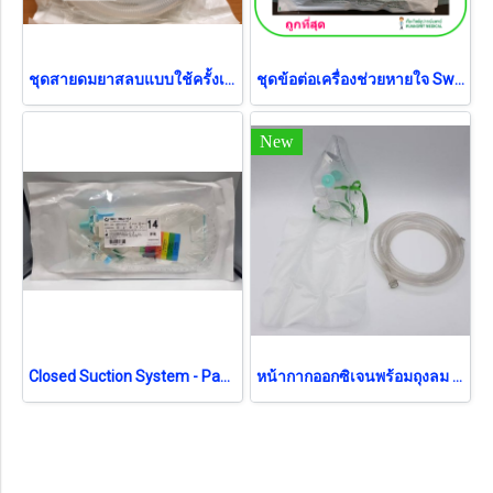
ชุดสายดมยาสลบแบบใช้ครั้งเดียว Anesthesia Breathing Circuit MF-LAB เด็ก (B0580)
ชุดข้อต่อเครื่องช่วยหายใจ Swivel Catheter mount MF-LAB 15/22F (LB05112C)
New
Closed Suction System - Pacific Health No.14 สายดูดเสมหะระบบปิด (exp 12-2026)
หน้ากากออกซิเจนพร้อมถุงลม Oxygen Mask with Bag สำหรับผู้ใหญ่ Galemed (AO0093)