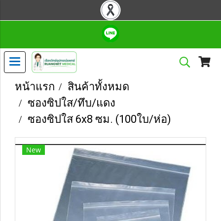
หน้าแรก
สินค้าทั้งหมด
ซองซิปใส/ทึบ/แดง
ซองซิปใส 6x8 ซม. (100ใบ/ห่อ)
New