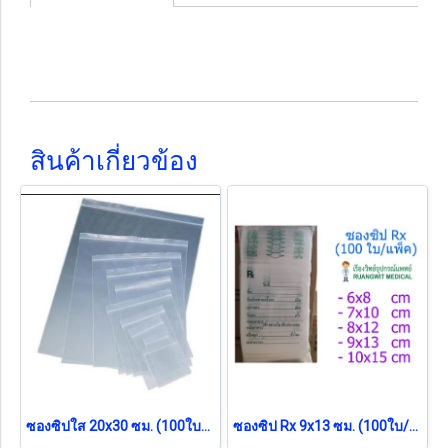
สินค้าเกี่ยวข้อง
ซองซิปใส 20x30 ซม. (100ใบ/แพ็ค)
ซองซิป Rx 9x13 ซม. (100ใบ/ห่อ)