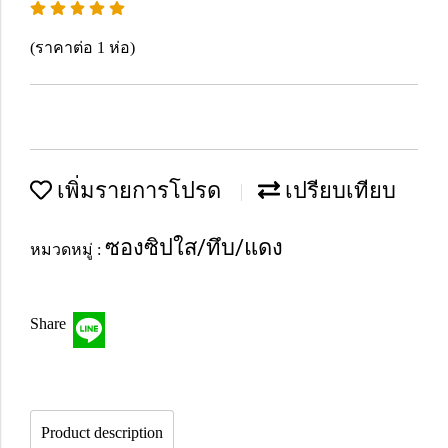
(ราคาต่อ 1 ห่อ)
เพิ่มรายการโปรด
เปรียบเทียบ
ซองซิปใส/ทึบ/แดง
หมวดหมู่ :
Share
Product description