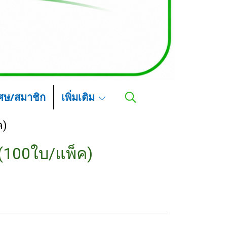
เศษ/สมาชิก
เพิ่มเติม
ค)
(100ใบ/แพ็ค)