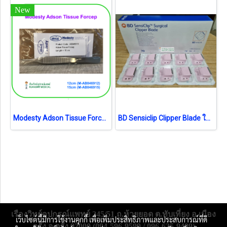
New
Modesty Adson Tissue Forcep (เยอรมัน)
BD Sensiclip Clipper Blade ใบมีดอ่อนโยน (4430A) (1ชิ้น) (exp 05-2025)
เรืองวิทย์อุปกรณ์แพทย์ 245/51 ถ.ห้วยยอด ต.ทับเที่ยง อ.เมือง
เว็บไซต์นี้มีการใช้งานคุกกี้ เพื่อเพิ่มประสิทธิภาพและประสบการณ์ที่ดี
ตรัง จ.ตรัง 92000 (094-596-9599 / 096-635-9409)