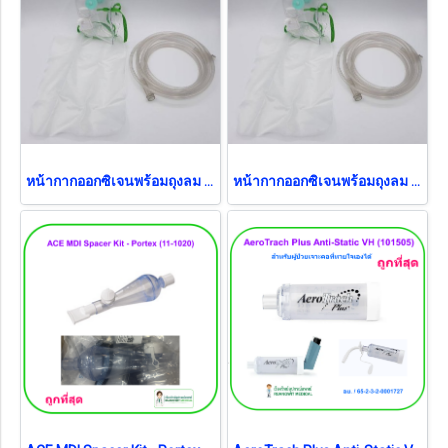
หน้ากากออกซิเจนพร้อมถุงลม Oxygen Mask with Bag สำหรับผู้ใหญ่ Galemed (AO0093)
หน้ากากออกซิเจนพร้อมถุงลม Oxygen Mask with Bag สำหรับผู้ใหญ่ (Galemed 3675) (exp แล้ว)