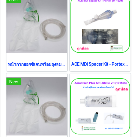
หน้ากากออกซิเจนพร้อมถุงลม Oxygen Mask with Bag สำหรับผู้ใหญ่ Galemed (AO0093)
ACE MDI Spacer Kit - Portex (11-1020) กระบอกช่วยพ่นยา
New