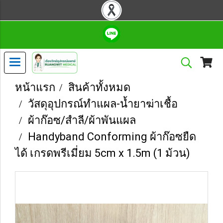
หน้าแรก
สินค้าทั้งหมด
วัสดุอุปกรณ์ทำแผล-น้ำยาฆ่าเชื้อ
ผ้าก๊อซ/สำลี/ผ้าพันแผล
Handyband Conforming ผ้าก๊อซยืด
ได้ เกรดพรีเมี่ยม 5cm x 1.5m (1 ม้วน)