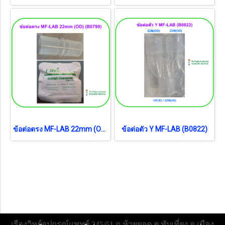
ข้อต่อตรง MF-LAB 22mm (OD) (B0799)
ข้อต่อตัว Y MF-LAB (B0822)
เรืองวิทย์อุปกรณ์แพทย์ 245/51 ถ.ห้วยยอด ต.ทับเที่ยง อ.เมือง