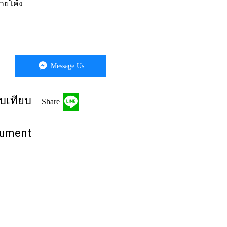
ายโค้ง
Message Us
บเทียบ
Share
rument