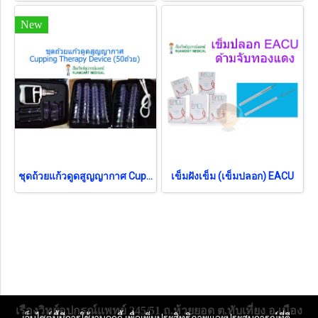
New
ชุดถ้วยแก้วดูดสูญญากาศ Cupping Therapy Device (50ถ้วย)
เข็มฝังเข็ม (เข็มปลอก) EACU
เรืองวิทย์อุปกรณ์แพทย์ 245/51 ถ.ห้วยยอด ต.ทับเที่ยง อ.เมือง