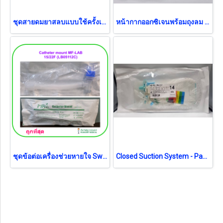
ชุดสายดมยาสลบแบบใช้ครั้งเดียว Anesthesia Breathing Circuit MF-LAB เด็ก (B0580)
หน้ากากออกซิเจนพร้อมถุงลม Oxygen Mask with Bag สำหรับผู้ใหญ่ Galemed (AO0093)
ชุดข้อต่อเครื่องช่วยหายใจ Swivel Catheter mount MF-LAB 15/22F (LB05112C)
Closed Suction System - Pacific Health No.14 สายดูดเสมหะระบบปิด (exp 12-2026)