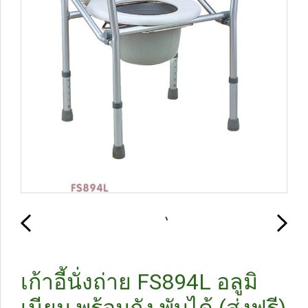
เก้าอี้นั่งถ่าย FS894L อลูมิ