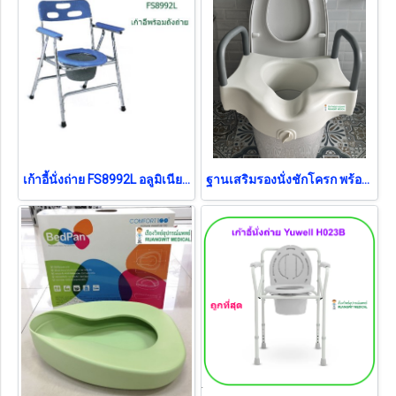
เก้าอี้นั่งถ่าย FS8992L อลูมิเนียม พับได้ (ส่งฟรี)
ฐานเสริมรองนั่งชักโครก พร้อมที่จับยึด