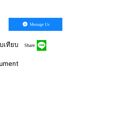
Message Us
บเทียบ
Share
rument