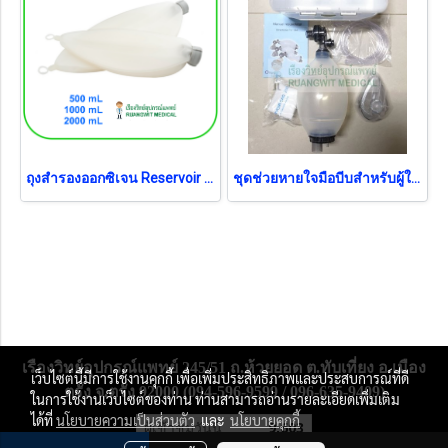
ถุงสำรองออกซิเจน Reservoir Bag - Silicone 2000 mL (ต่อ Ambu) (AR0097)
ชุดช่วยหายใจมือบีบสำหรับผู้ใหญ่ Ambu Bag MF-LAB Adult (ถุง PVC) (SSI-01-RTMA)
เรืองวิทย์อุปกรณ์แพทย์ 245/51 ถ.ห้วยยอด ต.ทับเที่ยง อ.เมือง
เว็บไซต์นี้มีการใช้งานคุกกี้ เพื่อเพิ่มประสิทธิภาพและประสบการณ์ที่ดี
ตรัง จ.ตรัง 92000 (094-596-9599 / 096-635-9409)
ในการใช้งานเว็บไซต์ของท่าน ท่านสามารถอ่านรายละเอียดเพิ่มเติม
ได้ที่
นโยบายความเป็นส่วนตัว
และ
นโยบายคุกกี้
ผู้เข้าชมวันนี้
9,603