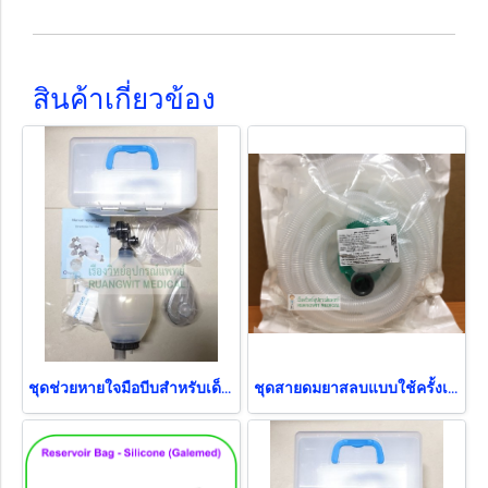
สินค้าเกี่ยวข้อง
ชุดช่วยหายใจมือบีบสำหรับเด็ก Ambu Bag MF-LAB (ถุง PVC) - Pediatric เด็ก (SSI-02-RTMA) (exp 02-2028)
ชุดสายดมยาสลบแบบใช้ครั้งเดียว Anesthesia Breathing Circuit MF-LAB เด็ก (B0580)