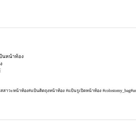
แป้นหน้าท้อง
อง
้
ปัสสาวะหน้าท้อง#แป้นติดถุงหน้าท้อง #แป้นรูเปิดหน้าท้อง #colostomy_bag#