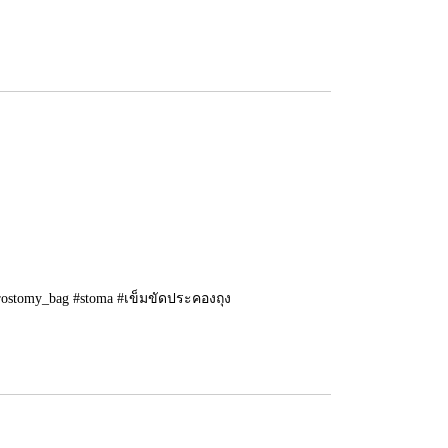
urostomy_bag #stoma #เข็มขัดประคองถุง