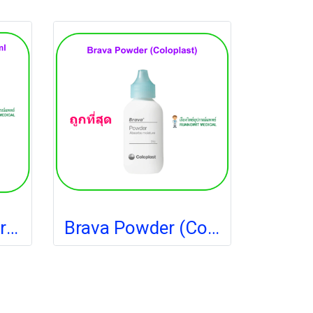
Brava Skin Barrier Spray 50 ml [Coloplast] สเปรย์เคลือบปกป้องผิว
Brava Powder (Coloplast) ผงรักษาแผลรอบรูเปิดทวารเทียม (exp 11-2027)