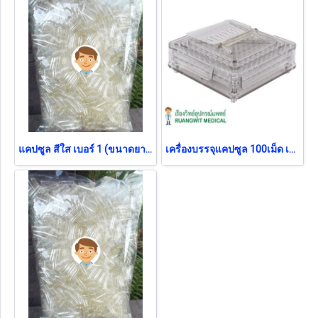
แคปซูล สีใส เบอร์ 1 (ขนาดยา 250 มก.)
เครื่องบรรจุแคปซูล 100เม็ด เบอร์ 0 (อะคริลิก)