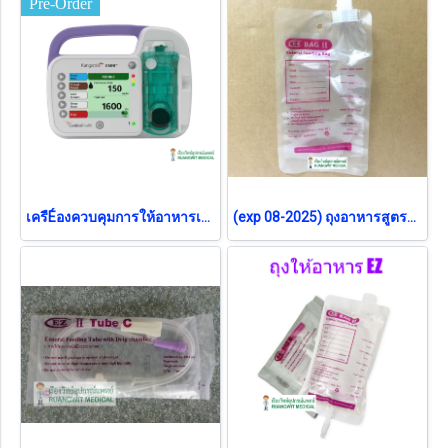
Pre-Order
เครืÉองควบคุมการให้อาหารเหลวทางสายยาง Kangaroo Omni รุ่นใหม่ (Pre-Order)
(exp 08-2025) ถุงอาหารสูตรดื่ม EZ 500mL (1 ใบ)