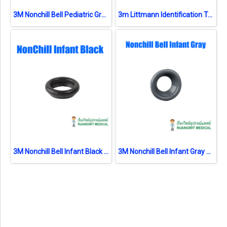
3M Nonchill Bell Pediatric Gray สีเทา (Classic II) (36568)
3m Littmann Identification Tag Black (2170)
3M Nonchill Bell Infant Black สีดำ (Classic II) (36547)
3M Nonchill Bell Infant Gray สีเทา (Classic II) (36569)