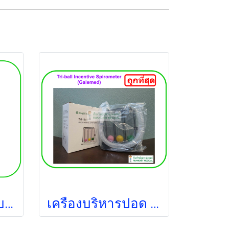
Inner filter สำหรับเครื่องพ่นยา Yuwell 405A (5ชิ้น/ซอง)
เครื่องบริหารปอด Tri-ball Incentive Spirometer (AL0014)