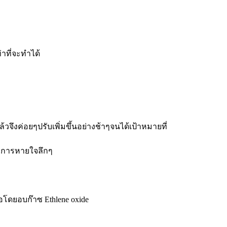
่าที่จะทำได้
วจึงค่อยๆปรับเพิ่มขึ้นอย่างช้าๆจนได้เป้าหมายที่
กมีการหายใจลึกๆ
้อโดยอบก๊าซ Ethlene oxide