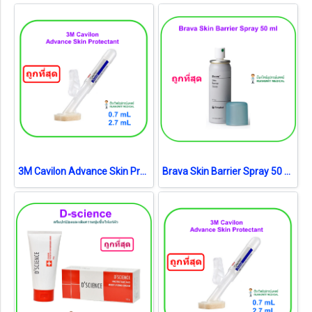
3M Cavilon Advance Skin Protectant 0.7 ml (5051G) ฟิล์มเหลวเคลือบผิวหนังและพื้นแผล (1 อัน)
Brava Skin Barrier Spray 50 ml [Coloplast] สเปรย์เคลือบปกป้องผิว