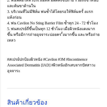
2. พ่นฟิล์มให้ทั่วบริเวณที่สั มผัสสิ่งขับถ่าย รวมถึงขาหนีบ
และต้นขาด้านใน
3. บริเวณที่ไม่มีฟิล์ม พ่นซ้ำได้โดยรอให้ฟิล์มครั้ งแรก
แห้งก่อน
4. พ่น Cavilon No Sting Barrier Film ซ้ำทุก 24 - 72 ชั่วโมง
5. พ่นสเปรย์ถี่ขึ้นเป็นทุก 12 ชั่วโมง เมื่อผิวหนังแดงมาก
ขึ้น หรือมีการถ่ายอุจจาระบ่อยคร ั้งมากขึ้น และ/หรือถ่าย
เหลว
#สเปรย์ปกป้องผิวหนัง #Cavilon #3M #Incontinence
Associated Dermatitis [IAD] #ผิวหนังอักเสบจากปัสสาวะ
อุจจาระ
สินค้าเกี่ยวข้อง