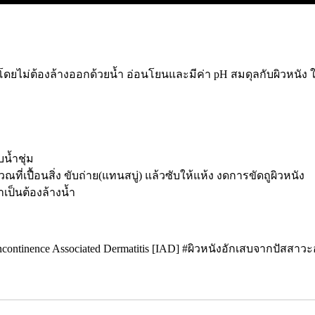
ดยไม่ต้องล้างออกด้วยน้ำ อ่อนโยนและมีค่า pH สมดุลกับผิวหนัง ใ
น้ำชุ่ม
วณที่เปื้อนสิ่ง ขับถ่าย(แทนสบู่) แล้วซับให้แห้ง งดการขัดถูผิวหนัง
ป็นต้องล้างน้ำ
ntinence Associated Dermatitis [IAD] #ผิวหนังอักเสบจากปัสสาว