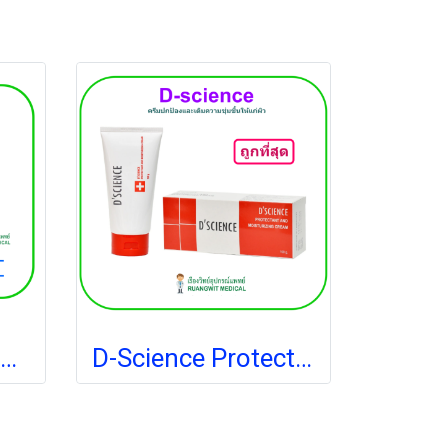
3M Cavilon Advance Skin Protectant 2.7 ml (5050G) ฟิล์มเหลวเคลือบผิวหนังและพื้นแผล (1 อัน)
D-Science Protectant 100 g. (exp 12-2027)