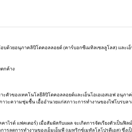
ุ่มเคลือบด้วยอนุภาคลิปิโดคอลลอยด์ (คาร์บอกซีเมทิลเซลลูโลส) แ
ใยตกค้าง
ิเฉพาะตัวของเทคโนโลยีลิปิโดคอลลอยด์และเอ็นโอเอเอสเอฟ อน
าสภาวะความชุ่มชื้น เอื้ออํานวยแก่สภาวะการทํางานของไฟโบรบลา
ด์ แฟคเตอร์) เมื่อสัมผัสกับแผล จะเกิดการจัดเรียงตัวเป็นฟิลม์ท
การลดการทํางานของเอ็มเอ็มพี (เมทริกซ์เมทัลโลโปรตีเอส) ซึ่งเ