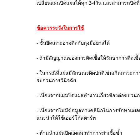
เปลี่ยนแผ่นปิดแผลได้ทุก 2-4วัน และสามารถปิดทิ
ข้อควรระวังในการใช้
- ชั้นยึดเกาะอาจติดกับถุงมือยางได้
- ถ้ามีสัญญาณของการติดเชื้อให้รักษาการติดเชื้
- ในกรณีที่แผลมีลักษณะผิดปกติเช่นเกิดภาวะการแบ
รบกวนการวินิจฉัย
- เนื่องจากแผ่นปิดแผลทํางานเกี่ยวข้องต่อขบวน
- เนื่องจากไม่มีข้อมูลทางคลินิกในการรักษาแผ
แนะนําให้ใช้เออร์โก้สตาร์ท
- ห้ามนําแผ่นปิดแผลมาทําการฆ่าเชื้อซ้ำ