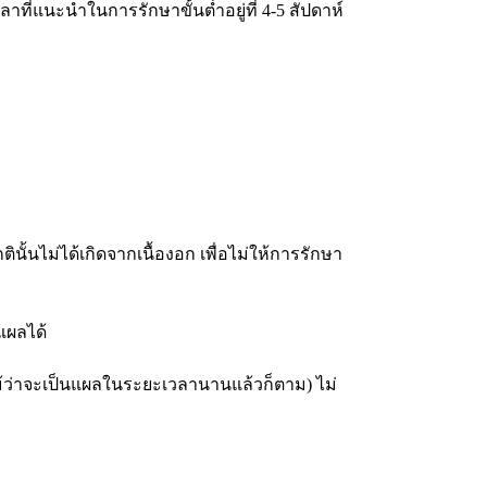
ที่แนะนำในการรักษาขั้นต่ำอยู่ที่ 4-5 สัปดาห์
นั้นไม่ได้เกิดจากเนื้องอก เพื่อไม่ให้การรักษา
แผลได้
ม้ว่าจะเป็นแผลในระยะเวลานานแล้วก็ตาม) ไม่