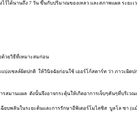
้งไว้ได้นานถึง 7 วัน ขึ้นกับปริมาณของเหลว และสภาพแผล ระยะเวลา
อด้วยวิธีที่เหมาะสมก่อน
่งเซลล์ผิดปกติ ให้วินิจฉัยก่อนใช้ เออร์โก้สตาร์ท ว่า ภาวะผิดปกติ
การสมานแผล ดังนั้นจึงอาจกระตุ้นให้เกิดอาการเจ็บๆคันๆที่บริเวณ
ลเฉียบพลันในระยะต้นและการรักษาอีพิเดอร์โมไลซิส บูลโล ซา (แ