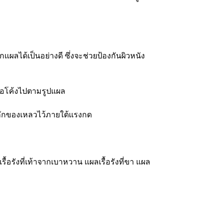
ได้เป็นอย่างดี ซึ่งจะช่วยป้องกันผิวหนัง
ถงอโค้งไปตามรูปแผล
กักของเหลวไว้ภายใต้แรงกด
อรังที่เท้าจากเบาหวาน แผลเรื้อรังที่ขา แผล