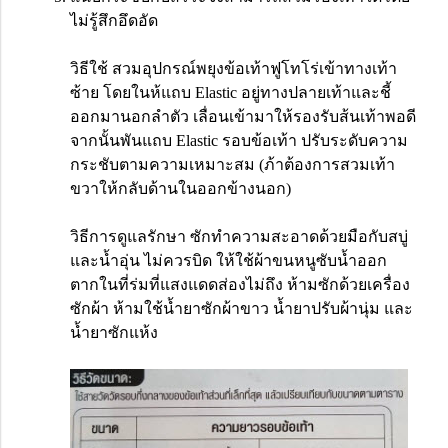
ไม่รู้สึกอึดอัด
วิธีใช้ สวมอุปกรณ์พยุงข้อเท้าฟูโทโร่เข้าทางเท้า
ซ้าย โดยในห้แถบ Elastic อยู่ทางปลายเท้าและชี้
ออกมานอกลำตัว เลื่อนเข้ามาให้รองรับส้นเท้าพอดี
จากนั้นพันแถบ Elastic รอบข้อเท้า ปรับระดับความ
กระชับตามความเหมาะสม (ภ้าต้องการสวมเท้า
ขวาให้กลับด้านในออกข้างนอก)
วิธีการดูแลรักษา ซักทำความสะอาดด้วยมือกับสบู่
และน้ำอุ่น ไม่ควรบิด ให้ใช้ผ้าขนหนูซับน้ำออก
ตากในที่ร่มที่แสงแดดส่องไม่ถึง ห้ามซักด้วยเครื่อง
ซักผ้า ห้ามใช้น้ำยาซักผ้าขาว น้ำยาปรับผ้านุ่ม และ
น้ำยาซักแห้ง