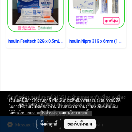
Insulin Feeltech 32G x 0.5mL (ยกกล่อง)
Insulin Nipro 31G x 6mm (1 mL) (ยกกล่อง)
เรืองวิทย์อุปกรณ์แพทย์ 245/51 ถ.ห้วยยอด ต.ทับเที่ยง อ.เมือง
เว็บไซต์นี้มีการใช้งานคุกกี้ เพื่อเพิ่มประสิทธิภาพและประสบการณ์ที่ดี
ตรัง จ.ตรัง 92000 (094-596-9599 / 096-635-9409)
ในการใช้งานเว็บไซต์ของท่าน ท่านสามารถอ่านรายละเอียดเพิ่มเติม
ได้ที่
นโยบายความเป็นส่วนตัว
และ
นโยบายคุกกี้
ผู้เข้าชมทั้งหมด
31,202,860
ตั้งค่าคุกกี้
ยอมรับทั้งหมด
Message Us
สั่งซื้อสินค้า
Powered by
MakeWebEasy.com