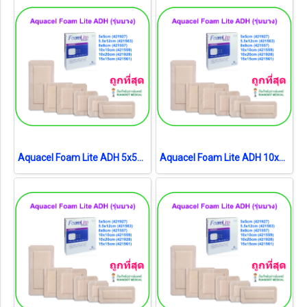
Aquacel Foam Lite ADH 5x5cm (421927) (1 แผ่น)
Aquacel Foam Lite ADH 10x10cm (421559) (1 แผ่น)