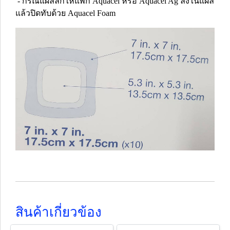
- กรณีแผลลึกให้แพ็ก Aquacel หรือ Aquacel Ag ลงในแผล
แล้วปิดทับด้วย Aquacel Foam
สินค้าเกี่ยวข้อง