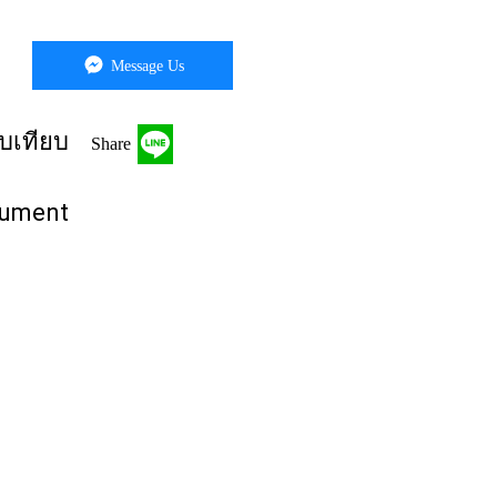
Message Us
บเทียบ
Share
rument