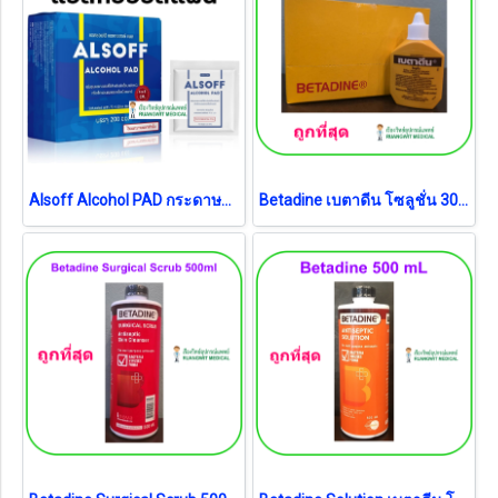
Alsoff Alcohol PAD กระดาษชุบเอทิลแอลกอฮอล์ 70% (exp 03-2028)
Betadine เบตาดีน โซลูชั่น 30 ml (exp 02-2031) (1 ขวด)