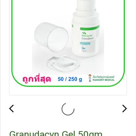
Granudacyn Gel 50gm