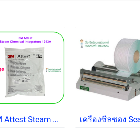
3M Attest Steam Chemical Integrators 1243A (ยกห่อ) แผ่นตรวจสอบการปราศจากเชื้อ