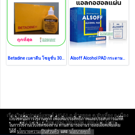
Betadine เบตาดีน โซลูชั่น 30 ml (exp 02-2031) (1 ขวด)
Alsoff Alcohol PAD กระดาษชุบเอทิลแอลกอฮอล์ 70% (exp 03-2028)
เรืองวิทย์อุปกรณ์แพทย์ 245/51 ถ.ห้วยยอด ต.ทับเที่ยง อ.เมือง
เว็บไซต์นี้มีการใช้งานคุกกี้ เพื่อเพิ่มประสิทธิภาพและประสบการณ์ที่ดี
ตรัง จ.ตรัง 92000 (094-596-9599 / 096-635-9409)
ในการใช้งานเว็บไซต์ของท่าน ท่านสามารถอ่านรายละเอียดเพิ่มเติม
ได้ที่
นโยบายความเป็นส่วนตัว
และ
นโยบายคุกกี้
ผู้เข้าชมวันนี้
3,021