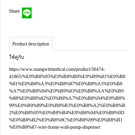
Share
Product description
ใช้คู่กับ
https://www.ruangwitmedical.com/product/36474-
41865/%E0%B8%95%E0%B8%B0%E0%B9%81%E0%B8
%81%E0%B8%A3%E0%B8%87%E0%B8%A5%E0%B8
%A7%E0%B8%94%E0%B9%83%E0%B8%AA%E0%B9
%88%E0%B8%82%E0%B8%A7%E0%B8%94%E0%B8%
99%E0%B9%89%E0%B8%B3%E0%B8%A2%E0%B8%B
2%E0%B8%95%E0%B8%B4%E0%B8%94%E0%B8%9D
%E0%B8%B2%E0%B8%9C%E0%B8%99%E0%B8%B1
%E0%B8%87-wire-frame-wall-pump-dispenser