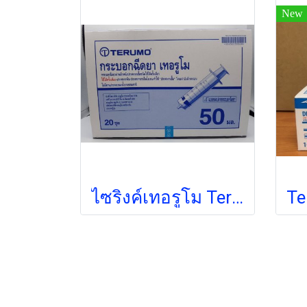
New
ไซริงค์เทอรูโม Terumo Syringe 50 mL หัวธรรมดา