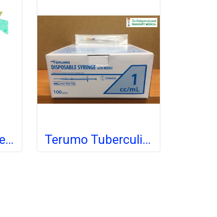
เข็มผีเสื้อ Scalp Vein TERUMO (Surflo Winged Infusion Set)
Terumo Tuberculin Syringe 1ml 26Gx0.5นิ้ว