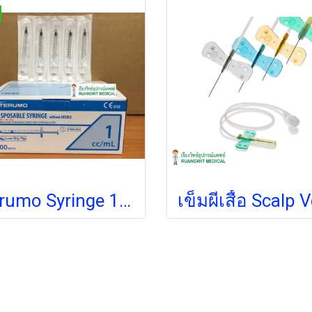
Terumo Syringe 1 ml (low dead space)