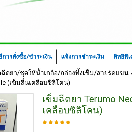
ิธีการสั่งซื้อ/ชำระเงิน
แจ้งการชำระเงิน
สิทธิพิ
ีดยา/ชุดให้น้ำเกลือ/กล่องทิ้งเข็ม/สายรัดแขน
 (เข็มลื่นเคลือบซิลิโคน)
เข็มฉีดยา Terumo Neol
เคลือบซิลิโคน)