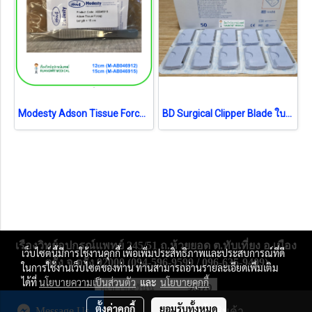
Modesty Adson Tissue Forcep (เยอรมัน)
BD Surgical Clipper Blade ใบมีด (4406) (1 ชิ้น) (exp 04-2026)
เรืองวิทย์อุปกรณ์แพทย์ 245/51 ถ.ห้วยยอด ต.ทับเที่ยง อ.เมือง
เว็บไซต์นี้มีการใช้งานคุกกี้ เพื่อเพิ่มประสิทธิภาพและประสบการณ์ที่ดี
ตรัง จ.ตรัง 92000 (094-596-9599 / 096-635-9409)
ในการใช้งานเว็บไซต์ของท่าน ท่านสามารถอ่านรายละเอียดเพิ่มเติม
ได้ที่
นโยบายความเป็นส่วนตัว
และ
นโยบายคุกกี้
ผู้เข้าชมวันนี้
9,870
ตั้งค่าคุกกี้
ยอมรับทั้งหมด
Message Us
สั่งซื้อสินค้า
Powered by
MakeWebEasy.com