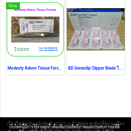
New
Modesty Adson Tissue Forcep (เยอรมัน)
BD Sensiclip Clipper Blade ใบมีดอ่อนโยน (4430A) (1ชิ้น) (exp 05-2025)
เรืองวิทย์อุปกรณ์แพทย์ 245/51 ถ.ห้วยยอด ต.ทับเที่ยง อ.เมือง
เว็บไซต์นี้มีการใช้งานคุกกี้ เพื่อเพิ่มประสิทธิภาพและประสบการณ์ที่ดี
ตรัง จ.ตรัง 92000 (094-596-9599 / 096-635-9409)