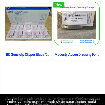
New
BD Sensiclip Clipper Blade ใบมีดอ่อนโยน (4430A) (1ชิ้น) (exp 05-2025)
Modesty Adson Dressing Forcep (เยอรมัน)
เรืองวิทย์อุปกรณ์แพทย์ 245/51 ถ.ห้วยยอด ต.ทับเที่ยง อ.เมือง
เว็บไซต์นี้มีการใช้งานคุกกี้ เพื่อเพิ่มประสิทธิภาพและประสบการณ์ที่ดี
ตรัง จ.ตรัง 92000 (094-596-9599 / 096-635-9409)