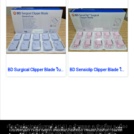
BD Surgical Clipper Blade ใบมีด (4406) (1 ชิ้น) (exp 04-2026)
BD Sensiclip Clipper Blade ใบมีดอ่อนโยน (4430A) (1ชิ้น) (exp 05-2025)
เรืองวิทย์อุปกรณ์แพทย์ 245/51 ถ.ห้วยยอด ต.ทับเที่ยง อ.เมือง
เว็บไซต์นี้มีการใช้งานคุกกี้ เพื่อเพิ่มประสิทธิภาพและประสบการณ์ที่ดี
ตรัง จ.ตรัง 92000 (094-596-9599 / 096-635-9409)