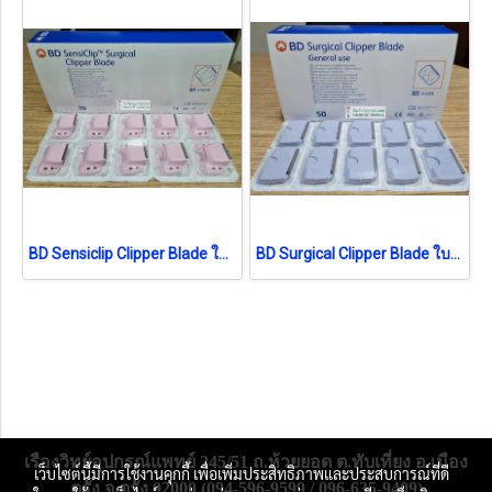
BD Sensiclip Clipper Blade ใบมีดอ่อนโยน (4430A) (1ชิ้น) (exp 05-2025)
BD Surgical Clipper Blade ใบมีด (4406) (1 ชิ้น) (exp 04-2026)
เรืองวิทย์อุปกรณ์แพทย์ 245/51 ถ.ห้วยยอด ต.ทับเที่ยง อ.เมือง
เว็บไซต์นี้มีการใช้งานคุกกี้ เพื่อเพิ่มประสิทธิภาพและประสบการณ์ที่ดี
ตรัง จ.ตรัง 92000 (094-596-9599 / 096-635-9409)